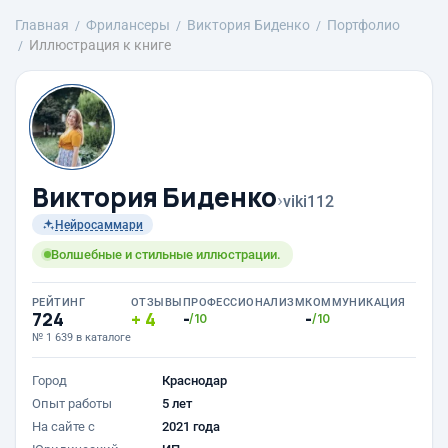
Главная
Фрилансеры
Виктория Биденко
Портфолио
Иллюстрация к книге
Виктория Биденко
›
viki112
Нейросаммари
Волшебные и стильные иллюстрации.
РЕЙТИНГ
ОТЗЫВЫ
ПРОФЕССИОНАЛИЗМ
КОММУНИКАЦИЯ
724
4
-
-
/10
/10
№ 1 639 в каталоге
Город
Краснодар
Опыт работы
5 лет
На сайте с
2021 года