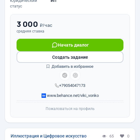
Юридический
ИП
статус
3 000
₽/час
средняя ставка
Начать диалог
Создать задание
Добавить в избранное
+79054047173
www.behance.net/viki_vonko
Пожаловаться на профиль
Иллюстрация и Цифровое искусство
65
0