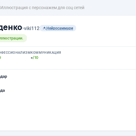
Иллюстрация с персонажем для соц сетей
денко
›
viki112
Нейросаммари
иллюстрации.
ОФЕССИОНАЛИЗМ
КОММУНИКАЦИЯ
-
0
/10
одар
ода