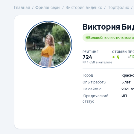
Главная
Фрилансеры
Виктория Биденко
Портфолио
Виктория Би
Волшебные и стильные 
РЕЙТИНГ
ОТЗЫВЫ
ПР
724
4
-
/1
№ 1 650 в каталоге
Город
Красн
Опыт работы
5 лет
На сайте с
2021 г
Юридический
ИП
статус