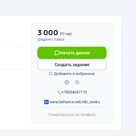
3 000
₽/час
средняя ставка
Начать диалог
Создать задание
Добавить в избранное
+79054047173
www.behance.net/viki_vonko
Пожаловаться на профиль