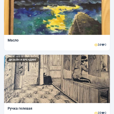
Масло
34
0
ДИЗАЙН И БРЕНДИНГ
Ручка гелевая
35
0