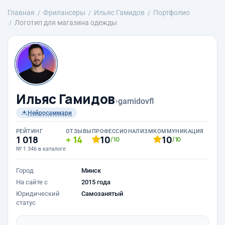
Главная
Фрилансеры
Ильяc Гамидов
Портфолио
Логотип для магазина одежды
Ильяc Гамидов
›
gamidovfl
Нейросаммари
РЕЙТИНГ
ОТЗЫВЫ
ПРОФЕССИОНАЛИЗМ
КОММУНИКАЦИЯ
1 018
14
10
10
/10
/10
№ 1 346 в каталоге
Город
Минск
На сайте с
2015 года
Юридический
Самозанятый
статус