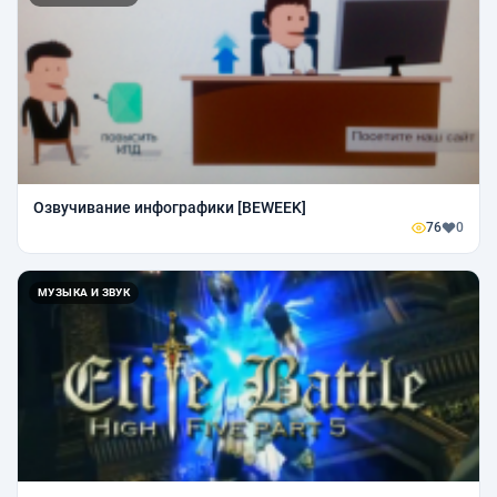
Озвучивание инфографики [BEWEEK]
76
0
МУЗЫКА И ЗВУК