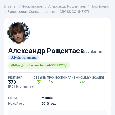
Главная
Фрилансеры
Александр Рощектаев
Портфолио
Видеоролик Социальная сеть [CROSS CONNEKT]
Александр Рощектаев
›
zvukmux
Нейросаммари
https://rutube.ru/channel/53382228/
РЕЙТИНГ
ОТЗЫВЫ
ПРОФЕССИОНАЛИЗМ
КОММУНИКАЦИЯ
379
31
-
-
/10
/10
№ 2 866 в каталоге
Город
Москва
На сайте с
2010 года