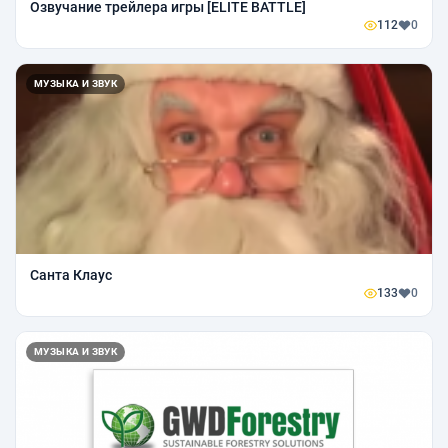
Озвучание трейлера игры [ELITE BATTLE]
112
0
МУЗЫКА И ЗВУК
Санта Клаус
133
0
МУЗЫКА И ЗВУК