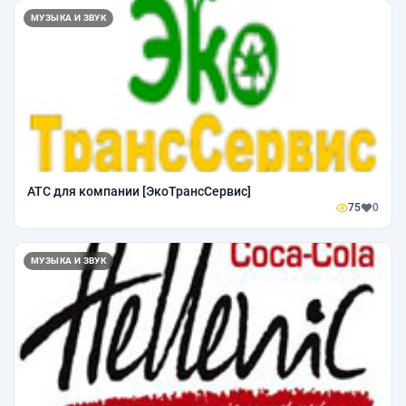
МУЗЫКА И ЗВУК
АТС для компании [ЭкоТрансСервис]
75
0
МУЗЫКА И ЗВУК