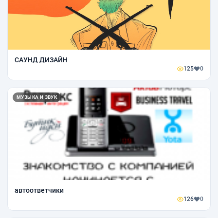
САУНД ДИЗАЙН
125
0
МУЗЫКА И ЗВУК
автоответчики
126
0