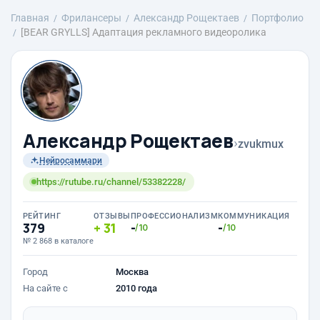
Главная
Фрилансеры
Александр Рощектаев
Портфолио
[BEAR GRYLLS] Адаптация рекламного видеоролика
Александр Рощектаев
›
zvukmux
Нейросаммари
https://rutube.ru/channel/53382228/
РЕЙТИНГ
ОТЗЫВЫ
ПРОФЕССИОНАЛИЗМ
КОММУНИКАЦИЯ
379
31
-
-
/10
/10
№ 2 868 в каталоге
Город
Москва
На сайте с
2010 года