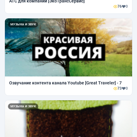
АТС для компании [ЭкоТрансСервис]
76
0
МУЗЫКА И ЗВУК
Озвучание контента канала Youtube [Great Traveler] - 7
73
0
МУЗЫКА И ЗВУК