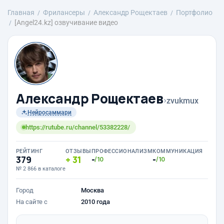
Главная
Фрилансеры
Александр Рощектаев
Портфолио
[Angel24.kz] озвучивание видео
Александр Рощектаев
›
zvukmux
Нейросаммари
https://rutube.ru/channel/53382228/
РЕЙТИНГ
ОТЗЫВЫ
ПРОФЕССИОНАЛИЗМ
КОММУНИКАЦИЯ
379
31
-
-
/10
/10
№ 2 866 в каталоге
Город
Москва
На сайте с
2010 года