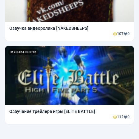
Озвучка видеоролика [NAKEDSHEEPS]
107
0
МУЗЫКА И ЗВУК
Озвучание трейлера игры [ELITE BATTLE]
112
0