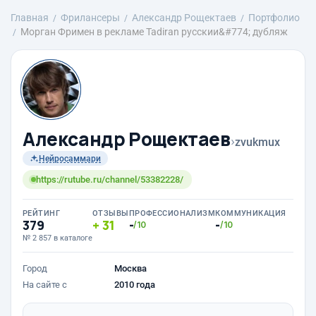
Главная
Фрилансеры
Александр Рощектаев
Портфолио
Морган Фримен в рекламе Tadiran русскии&#774; дубляж
Александр Рощектаев
›
zvukmux
Нейросаммари
https://rutube.ru/channel/53382228/
РЕЙТИНГ
ОТЗЫВЫ
ПРОФЕССИОНАЛИЗМ
КОММУНИКАЦИЯ
379
31
-
-
/10
/10
№ 2 857 в каталоге
Город
Москва
На сайте с
2010 года