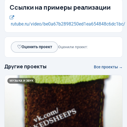
Ссылки на примеры реализации
rutube.ru/video/be0a67b2898250ed1ea654848c6dc1bc/
♡
Оценить проект
Оценили проект:
Другие проекты
Все проекты →
МУЗЫКА И ЗВУК