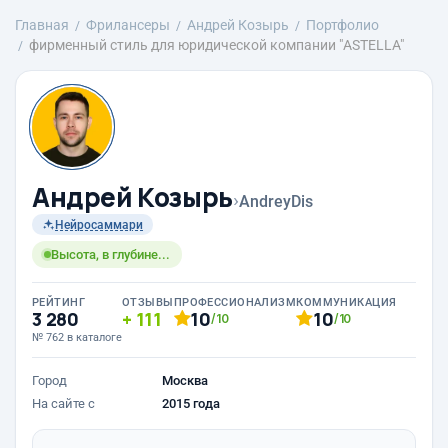
Главная
Фрилансеры
Андрей Козырь
Портфолио
фирменный стиль для юридической компании "ASTELLA"
Андрей Козырь
›
AndreyDis
Нейросаммари
Высота, в глубине...
РЕЙТИНГ
ОТЗЫВЫ
ПРОФЕССИОНАЛИЗМ
КОММУНИКАЦИЯ
3 280
111
10
10
/10
/10
№ 762 в каталоге
Город
Москва
На сайте с
2015 года