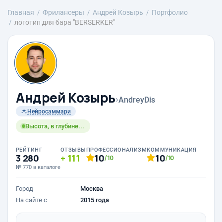
Главная
Фрилансеры
Андрей Козырь
Портфолио
логотип для бара "BERSERKER"
Андрей Козырь
›
AndreyDis
Нейросаммари
Высота, в глубине...
РЕЙТИНГ
ОТЗЫВЫ
ПРОФЕССИОНАЛИЗМ
КОММУНИКАЦИЯ
3 280
111
10
10
/10
/10
№ 770 в каталоге
Город
Москва
На сайте с
2015 года