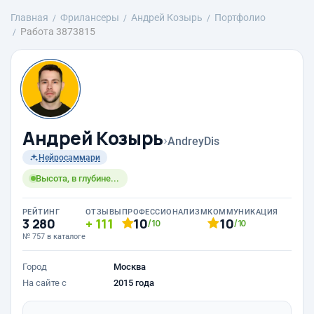
Главная
Фрилансеры
Андрей Козырь
Портфолио
Работа 3873815
Андрей Козырь
›
AndreyDis
Нейросаммари
Высота, в глубине...
РЕЙТИНГ
ОТЗЫВЫ
ПРОФЕССИОНАЛИЗМ
КОММУНИКАЦИЯ
3 280
111
10
10
/10
/10
№ 757 в каталоге
Город
Москва
На сайте с
2015 года