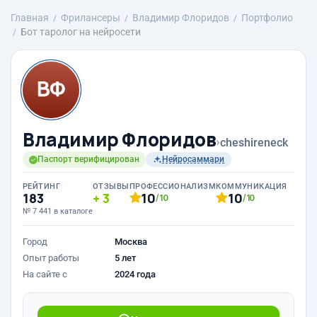
Главная
Фрилансеры
Владимир Флоридов
Портфолио
Бот таролог на нейросети
Владимир Флоридов
›
cheshireneck
Паспорт верифицирован
Нейросаммари
РЕЙТИНГ
ОТЗЫВЫ
ПРОФЕССИОНАЛИЗМ
КОММУНИКАЦИЯ
183
3
10
10
/10
/10
№ 7 441 в каталоге
Город
Москва
Опыт работы
5 лет
На сайте с
2024 года