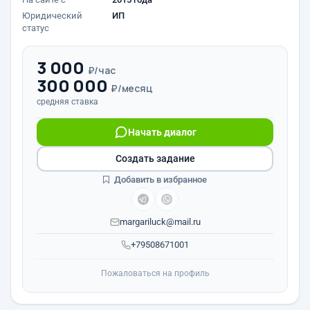
Юридический
ИП
статус
3 000
₽/час
300 000
₽/месяц
средняя ставка
Начать диалог
Создать задание
Добавить в избранное
margariluck@mail.ru
+79508671001
Пожаловаться на профиль