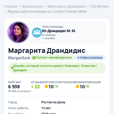
Главная
Фрилансеры
Маргарита Драндидис
Портфолио
Журнал для коллекции на London Fashion Week
Член команды:
Ип Драндидис М. М.
в команде:
1 человек
Маргарита Драндидис
›
Margariluck
Паспорт верифицирован
Нейросаммари
Дизайн, который хочется купить! Упаковки | Этикетки |
Брендинг
РЕЙТИНГ
ОТЗЫВЫ
ПРОФЕССИОНАЛИЗМ
КОММУНИКАЦИЯ
6 938
22
10
10
/10
/10
№ 686 в каталоге
Город
Ростов-на-Дону
Опыт работы
13 лет
На сайте с
2015 года