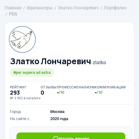
Главная
Фрилансеры
Златко Лончаревич
Портфолио
PDS
Златко Лончаревич
›
zlatko
per aspera ad astra
РЕЙТИНГ
ОТЗЫВЫ
ПРОФЕССИОНАЛИЗМ
КОММУНИКАЦИЯ
293
0
-
-
/10
/10
№ 3 902 в каталоге
Город
Москва
На сайте с
2020 года
Начать диалог