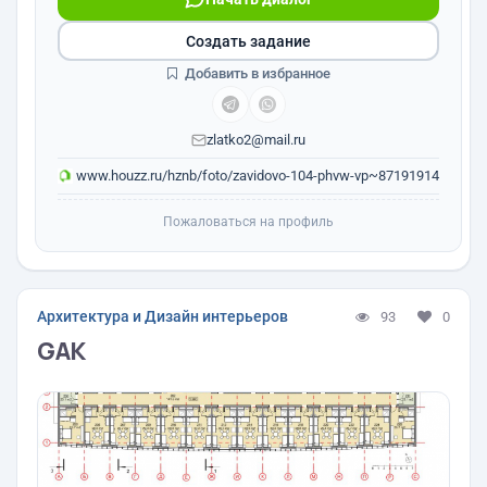
Создать задание
Добавить в избранное
zlatko2@mail.ru
www.houzz.ru/hznb/foto/zavidovo-104-phvw-vp~87191914
Пожаловаться на профиль
Архитектура и Дизайн интерьеров
93
0
GAK