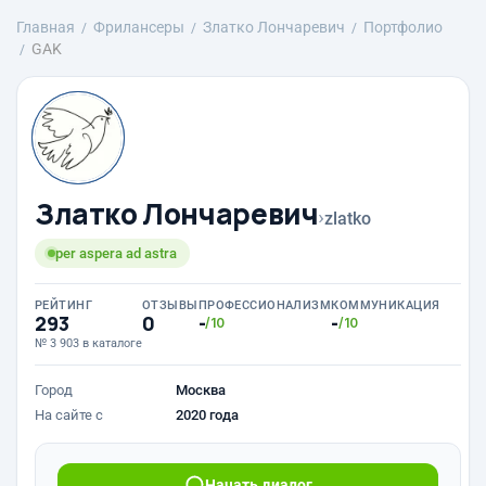
Главная
Фрилансеры
Златко Лончаревич
Портфолио
GAK
Златко Лончаревич
›
zlatko
per aspera ad astra
РЕЙТИНГ
ОТЗЫВЫ
ПРОФЕССИОНАЛИЗМ
КОММУНИКАЦИЯ
293
0
-
-
/10
/10
№ 3 903 в каталоге
Город
Москва
На сайте с
2020 года
Начать диалог