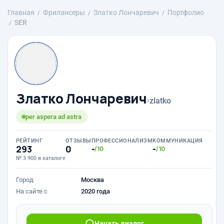
Главная
Фрилансеры
Златко Лончаревич
Портфолио
SER
Златко Лончаревич
›
zlatko
per aspera ad astra
РЕЙТИНГ
ОТЗЫВЫ
ПРОФЕССИОНАЛИЗМ
КОММУНИКАЦИЯ
293
0
-
-
/10
/10
№ 3 900 в каталоге
Город
Москва
На сайте с
2020 года
Начать диалог