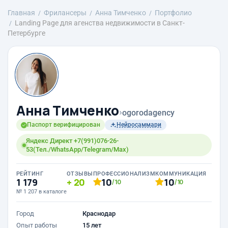
Главная
Фрилансеры
Анна Тимченко
Портфолио
Landing Page для агенства недвижимости в Санкт-
Петербурге
Анна Тимченко
›
ogorodagency
Паспорт верифицирован
Нейросаммари
Яндекс Директ +7(991)076-26-
53(Тел./WhatsApp/Telegram/Max)
РЕЙТИНГ
ОТЗЫВЫ
ПРОФЕССИОНАЛИЗМ
КОММУНИКАЦИЯ
1 179
20
10
10
/10
/10
№ 1 207 в каталоге
Город
Краснодар
Опыт работы
15 лет