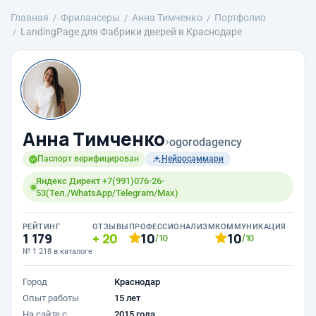
Главная
Фрилансеры
Анна Тимченко
Портфолио
LandingPage для Фабрики дверей в Краснодаре
Анна Тимченко
›
ogorodagency
Паспорт верифицирован
Нейросаммари
Яндекс Директ +7(991)076-26-
53(Тел./WhatsApp/Telegram/Max)
РЕЙТИНГ
ОТЗЫВЫ
ПРОФЕССИОНАЛИЗМ
КОММУНИКАЦИЯ
1 179
20
10
10
/10
/10
№ 1 218 в каталоге
Город
Краснодар
Опыт работы
15 лет
На сайте с
2015 года