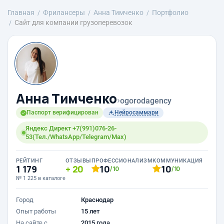
Главная
Фрилансеры
Анна Тимченко
Портфолио
Сайт для компании грузоперевозок
Анна Тимченко
›
ogorodagency
Паспорт верифицирован
Нейросаммари
Яндекс Директ +7(991)076-26-
53(Тел./WhatsApp/Telegram/Max)
РЕЙТИНГ
ОТЗЫВЫ
ПРОФЕССИОНАЛИЗМ
КОММУНИКАЦИЯ
1 179
20
10
10
/10
/10
№ 1 225 в каталоге
Город
Краснодар
Опыт работы
15 лет
На сайте с
2015 года