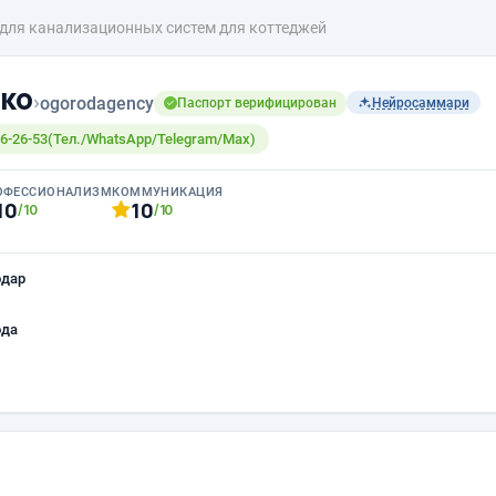
 для канализационных систем для коттеджей
ко
›
ogorodagency
Паспорт верифицирован
Нейросаммари
6-26-53(Тел./WhatsApp/Telegram/Max)
ОФЕССИОНАЛИЗМ
КОММУНИКАЦИЯ
10
10
/10
/10
одар
ода