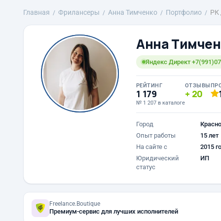
Главная
Фрилансеры
Анна Тимченко
Портфолио
РК
Анна Тимчен
Яндекс Директ +7(991)07
РЕЙТИНГ
ОТЗЫВЫ
ПР
1 179
20
№ 1 207 в каталоге
Город
Красн
Опыт работы
15 лет
На сайте с
2015 г
Юридический
ИП
статус
Freelance.Boutique
Премиум-сервис для лучших исполнителей