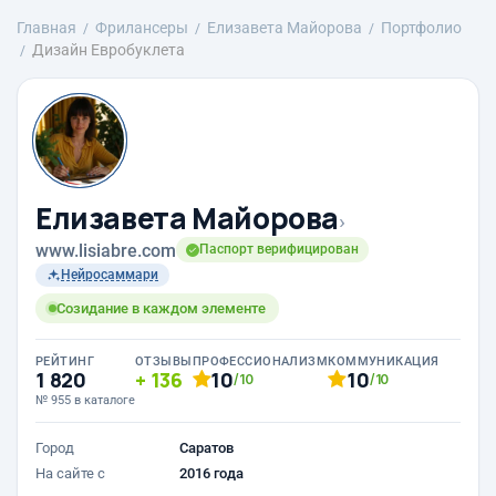
Главная
Фрилансеры
Елизавета Майорова
Портфолио
Дизайн Евробуклета
Елизавета Майорова
›
www.lisiabre.com
Паспорт верифицирован
Нейросаммари
Созидание в каждом элементе
РЕЙТИНГ
ОТЗЫВЫ
ПРОФЕССИОНАЛИЗМ
КОММУНИКАЦИЯ
1 820
136
10
10
/10
/10
№ 955 в каталоге
Город
Саратов
На сайте с
2016 года