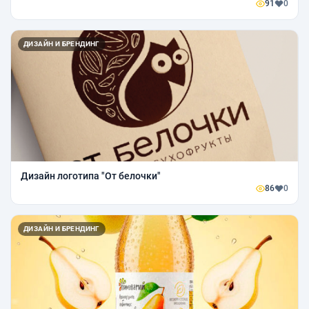
91
0
ДИЗАЙН И БРЕНДИНГ
Дизайн логотипа "От белочки"
86
0
ДИЗАЙН И БРЕНДИНГ