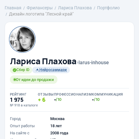
Главная
Фрилансеры
Лариса Плахова
Портфолио
Дизайн логотипа "Лесной край"
Лариса Плахова
›
larus-inhouse
Сбер ID
Нейросаммари
От идеи до продажи
РЕЙТИНГ
ОТЗЫВЫ
ПРОФЕССИОНАЛИЗМ
КОММУНИКАЦИЯ
1 975
6
-
-
/10
/10
№ 918 в каталоге
Город
Москва
Опыт работы
18 лет
На сайте с
2008 года