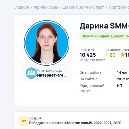
Главная
Фрилансеры
Дарина SMM-эксперт
Портфоли
Дарина SMM
SMM и Яндекс Директ | 14
РЕЙТИНГ
ОТЗЫВЫ
ПРО
10 425
20
1
№ 682 в каталоге
Член команды:
Опыт работы
14 лет
Интернет-агентство «AGENTSMM»
На сайте с
2012 г
Юридический
ИП
статус
Премия
Победитель премии «Золотое копьё» 2022, 2021, 2020