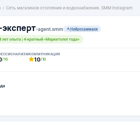
о
Сеть магазинов отопления и водоснабжения. SMM Instagram
-эксперт
›
agent.smm
Нейросаммари
 лет опыта | 4-кратный «Маркетолог года»
ФЕССИОНАЛИЗМ
КОММУНИКАЦИЯ
0
10
/10
/10
ода