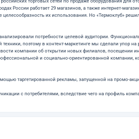
 российских торговых сетей по продаже оборудования для о
ородах России работает 29 магазинов, а также интернет-магаз
е целесообразность их использования. Но «Термоклуб» решил 
оанализировали потребности целевой аудитории. Функциональ
 техники, поэтому в контент-маркетинге мы сделали упор на 
новости компании об открытии новых филиалов, посещении 
рофессиональной и социально-ориентированной компании, к
мощью таргетированной рекламы, запущенной на промо-акци
икации с потребителями, вследствие чего на профиль компа