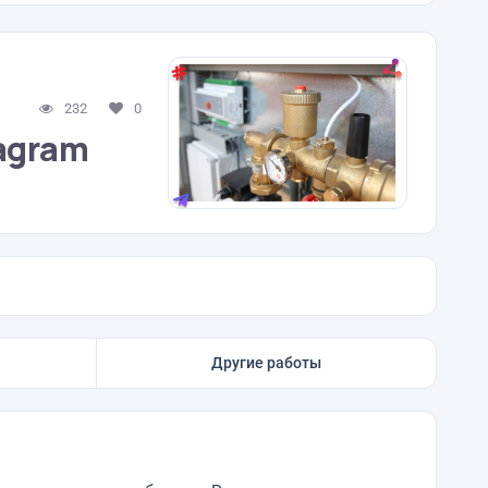
232
0
agram
Другие работы