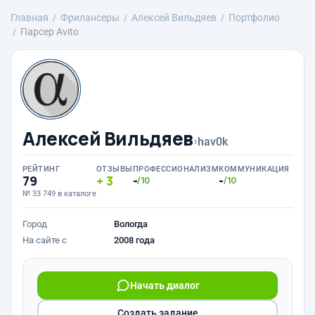
Главная
Фрилансеры
Алексей Вильдяев
Портфолио
Парсер Avito
Алексей Вильдяев
›
hav0k
РЕЙТИНГ
ОТЗЫВЫ
ПРОФЕССИОНАЛИЗМ
КОММУНИКАЦИЯ
79
3
-
-
/10
/10
№ 33 749 в каталоге
Город
Вологда
На сайте с
2008 года
Начать диалог
Создать задание