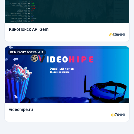
КиноПоиск API Gem
306
0
ВЕБ-РАЗРАБОТКА И IT
videohipe.ru
76
0