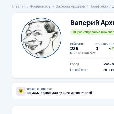
Главная
Фрилансеры
Валерий Архипов
Портфолио
Валерий Арх
Проектирование инженер
РЕЙТИНГ
ОТЗЫВЫ
ПР
236
0
-
/1
№ 5 142 в каталоге
Город
Москв
На сайте с
2013 г
Freelance.Boutique
Премиум-сервис для лучших исполнителей