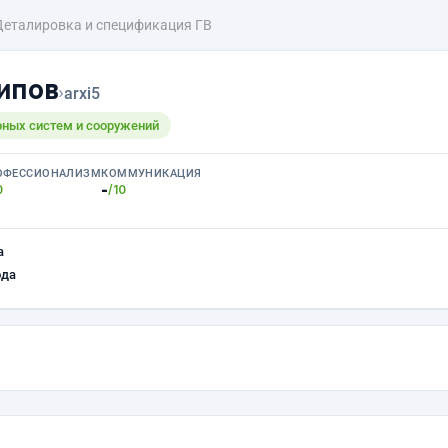
Деталировка и спецификация ГВ
ипов
›
arxi5
ных систем и сооружений
ОФЕССИОНАЛИЗМ
КОММУНИКАЦИЯ
-
0
/10
а
ода