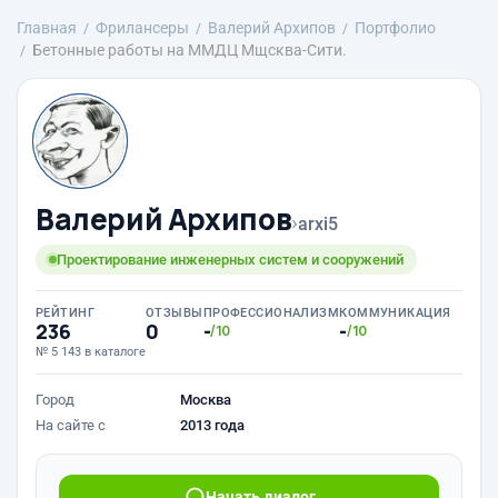
Главная
Фрилансеры
Валерий Архипов
Портфолио
Бетонные работы на ММДЦ Мщсква-Сити.
Валерий Архипов
›
arxi5
Проектирование инженерных систем и сооружений
РЕЙТИНГ
ОТЗЫВЫ
ПРОФЕССИОНАЛИЗМ
КОММУНИКАЦИЯ
236
0
-
-
/10
/10
№ 5 143 в каталоге
Город
Москва
На сайте с
2013 года
Начать диалог