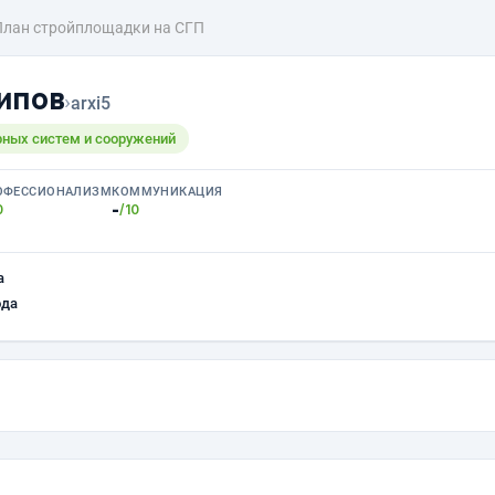
План стройплощадки на СГП
ипов
›
arxi5
ных систем и сооружений
ОФЕССИОНАЛИЗМ
КОММУНИКАЦИЯ
-
0
/10
а
ода