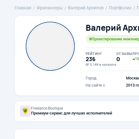
Главная
Фрилансеры
Валерий Архипов
Портфолио
Валерий Арх
Проектирование инженер
РЕЙТИНГ
ОТЗЫВЫ
ПР
236
0
-
/1
№ 5 144 в каталоге
Город
Москв
На сайте с
2013 г
Freelance.Boutique
Премиум-сервис для лучших исполнителей