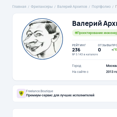
Главная
Фрилансеры
Валерий Архипов
Портфолио
Валерий Арх
Проектирование инженер
РЕЙТИНГ
ОТЗЫВЫ
ПР
236
0
-
/1
№ 5 143 в каталоге
Город
Москв
На сайте с
2013 г
Freelance.Boutique
Премиум-сервис для лучших исполнителей