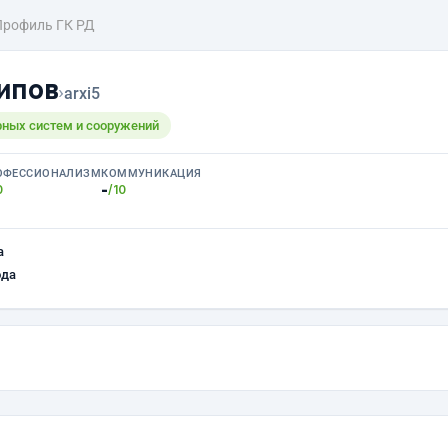
Профиль ГК РД
ипов
›
arxi5
ных систем и сооружений
ОФЕССИОНАЛИЗМ
КОММУНИКАЦИЯ
-
0
/10
а
ода