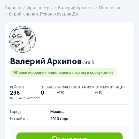
Главная
Фрилансеры
Валерий Архипов
Портфолио
Стройгенплан. Реконструкция ДК.
Валерий Архипов
›
arxi5
Проектирование инженерных систем и сооружений
РЕЙТИНГ
ОТЗЫВЫ
ПРОФЕССИОНАЛИЗМ
КОММУНИКАЦИЯ
236
0
-
-
/10
/10
№ 5 142 в каталоге
Город
Москва
На сайте с
2013 года
Начать диалог