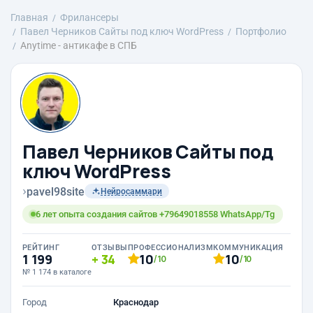
Главная
Фрилансеры
Павел Черников Сайты под ключ WordPress
Портфолио
Anytime - антикафе в СПБ
Павел Черников Сайты под
ключ WordPress
›
pavel98site
Нейросаммари
6 лет опыта создания сайтов +79649018558 WhatsApp/Tg
РЕЙТИНГ
ОТЗЫВЫ
ПРОФЕССИОНАЛИЗМ
КОММУНИКАЦИЯ
1 199
34
10
10
/10
/10
№ 1 174 в каталоге
Город
Краснодар