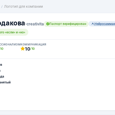
Логотип для компании
одакова
›
creativita
Паспорт верифицирован
Нейросамма
ого «если» и «но»
ССИОНАЛИЗМ
КОММУНИКАЦИЯ
10
/10
/10
ев
а
ода
анятый