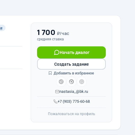
ри
1 700
₽/час
средняя ставка
Начать диалог
Создать задание
Добавить в избранное
nastasia_@bk.ru
+7 (903) 775-60-68
Пожаловаться на профиль