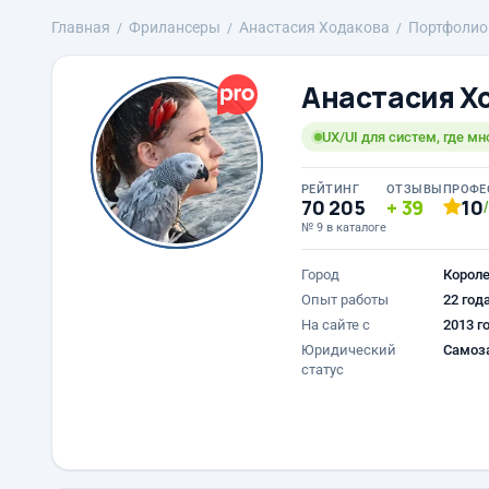
Главная
Фрилансеры
Анастасия Ходакова
Портфолио
Анастасия Х
UX/UI для систем, где мн
РЕЙТИНГ
ОТЗЫВЫ
ПРОФЕ
70 205
39
10
№ 9 в каталоге
Город
Корол
Опыт работы
22 год
На сайте с
2013 г
Юридический
Самоз
статус