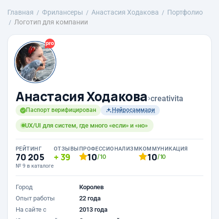
Главная
Фрилансеры
Анастасия Ходакова
Портфолио
Логотип для компании
Анастасия Ходакова
›
creativita
Паспорт верифицирован
Нейросаммари
UX/UI для систем, где много «если» и «но»
РЕЙТИНГ
ОТЗЫВЫ
ПРОФЕССИОНАЛИЗМ
КОММУНИКАЦИЯ
70 205
39
10
10
/10
/10
№ 9 в каталоге
Город
Королев
Опыт работы
22 года
На сайте с
2013 года