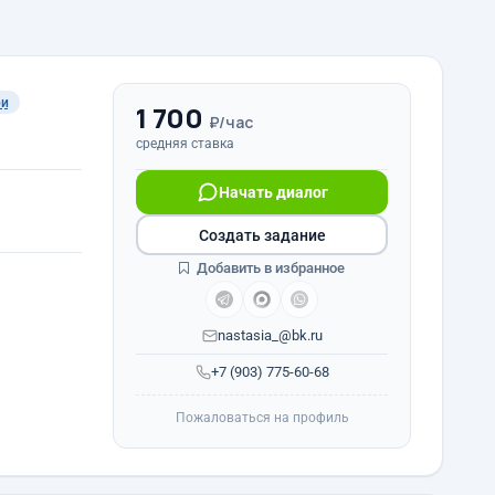
ри
1 700
₽/час
средняя ставка
Начать диалог
Создать задание
Добавить в избранное
nastasia_@bk.ru
+7 (903) 775-60-68
Пожаловаться на профиль