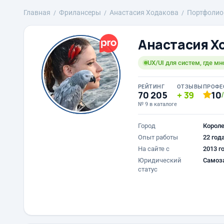
Главная
Фрилансеры
Анастасия Ходакова
Портфолио
Анастасия Х
UX/UI для систем, где мн
РЕЙТИНГ
ОТЗЫВЫ
ПРОФЕ
70 205
39
10
№ 9 в каталоге
Город
Корол
Опыт работы
22 год
На сайте с
2013 г
Юридический
Самоз
статус