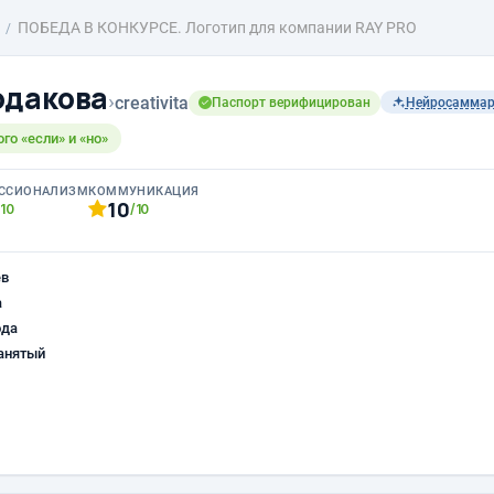
ПОБЕДА В КОНКУРСЕ. Логотип для компании RAY PRO
одакова
›
creativita
Паспорт верифицирован
Нейросамма
ого «если» и «но»
ССИОНАЛИЗМ
КОММУНИКАЦИЯ
10
/10
/10
ев
а
ода
анятый