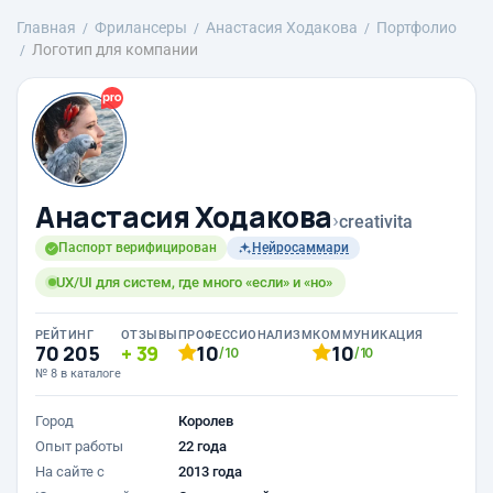
Главная
Фрилансеры
Анастасия Ходакова
Портфолио
Логотип для компании
Анастасия Ходакова
›
creativita
Паспорт верифицирован
Нейросаммари
UX/UI для систем, где много «если» и «но»
РЕЙТИНГ
ОТЗЫВЫ
ПРОФЕССИОНАЛИЗМ
КОММУНИКАЦИЯ
70 205
39
10
10
/10
/10
№ 8 в каталоге
Город
Королев
Опыт работы
22 года
На сайте с
2013 года