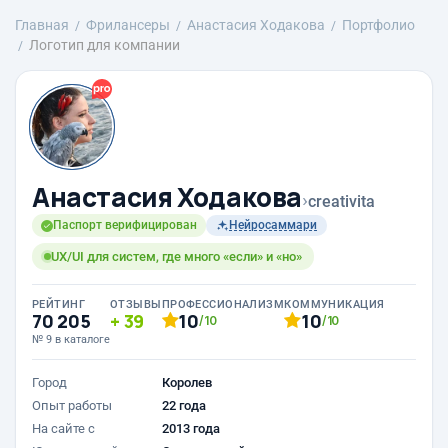
Главная
Фрилансеры
Анастасия Ходакова
Портфолио
Логотип для компании
Анастасия Ходакова
›
creativita
Паспорт верифицирован
Нейросаммари
UX/UI для систем, где много «если» и «но»
РЕЙТИНГ
ОТЗЫВЫ
ПРОФЕССИОНАЛИЗМ
КОММУНИКАЦИЯ
70 205
39
10
10
/10
/10
№ 9 в каталоге
Город
Королев
Опыт работы
22 года
На сайте с
2013 года