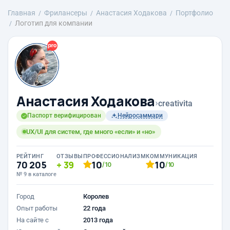
Главная
Фрилансеры
Анастасия Ходакова
Портфолио
Логотип для компании
Анастасия Ходакова
›
creativita
Паспорт верифицирован
Нейросаммари
UX/UI для систем, где много «если» и «но»
РЕЙТИНГ
ОТЗЫВЫ
ПРОФЕССИОНАЛИЗМ
КОММУНИКАЦИЯ
70 205
39
10
10
/10
/10
№ 9 в каталоге
Город
Королев
Опыт работы
22 года
На сайте с
2013 года