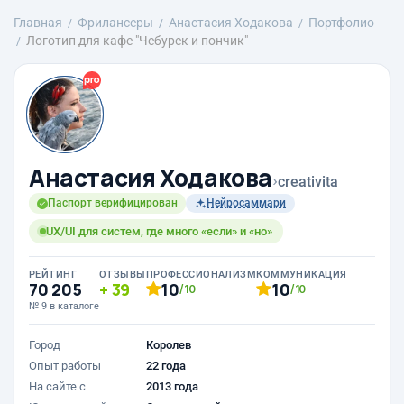
Главная
Фрилансеры
Анастасия Ходакова
Портфолио
Логотип для кафе "Чебурек и пончик"
Анастасия Ходакова
›
creativita
Паспорт верифицирован
Нейросаммари
UX/UI для систем, где много «если» и «но»
РЕЙТИНГ
ОТЗЫВЫ
ПРОФЕССИОНАЛИЗМ
КОММУНИКАЦИЯ
70 205
39
10
10
/10
/10
№ 9 в каталоге
Город
Королев
Опыт работы
22 года
На сайте с
2013 года