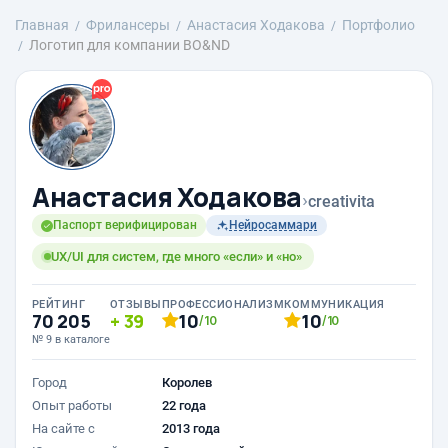
Главная
Фрилансеры
Анастасия Ходакова
Портфолио
Логотип для компании BO&ND
Анастасия Ходакова
›
creativita
Паспорт верифицирован
Нейросаммари
UX/UI для систем, где много «если» и «но»
РЕЙТИНГ
ОТЗЫВЫ
ПРОФЕССИОНАЛИЗМ
КОММУНИКАЦИЯ
70 205
39
10
10
/10
/10
№ 9 в каталоге
Город
Королев
Опыт работы
22 года
На сайте с
2013 года