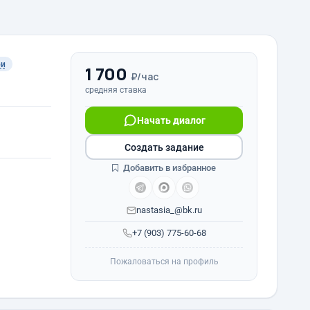
ри
1 700
₽/час
средняя ставка
Начать диалог
Создать задание
Добавить в избранное
nastasia_@bk.ru
+7 (903) 775-60-68
Пожаловаться на профиль