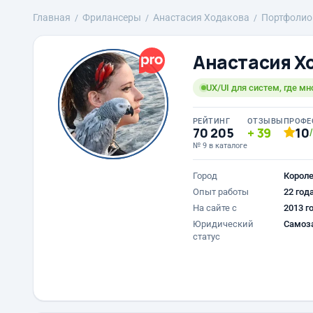
Главная
Фрилансеры
Анастасия Ходакова
Портфолио
Анастасия Х
UX/UI для систем, где мн
РЕЙТИНГ
ОТЗЫВЫ
ПРОФЕ
70 205
39
10
№ 9 в каталоге
Город
Корол
Опыт работы
22 год
На сайте с
2013 г
Юридический
Самоз
статус