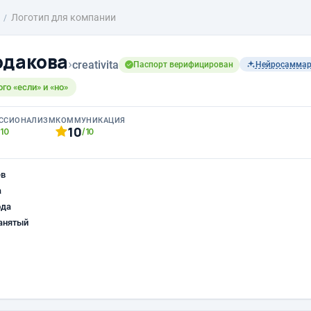
Логотип для компании
одакова
›
creativita
Паспорт верифицирован
Нейросамма
ого «если» и «но»
ССИОНАЛИЗМ
КОММУНИКАЦИЯ
10
/10
/10
ев
а
ода
анятый