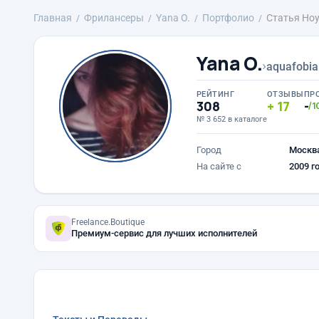
Главная
Фрилансеры
Yana O.
Портфолио
Статья Но
Yana O.
›
aquafobia
РЕЙТИНГ
ОТЗЫВЫ
ПР
308
17
-
/1
№ 3 652 в каталоге
Город
Москв
На сайте с
2009 г
Freelance.Boutique
Премиум-сервис для лучших исполнителей