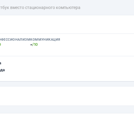
утбук вместо стационарного компьютера
ОФЕССИОНАЛИЗМ
КОММУНИКАЦИЯ
-
0
/10
а
ода