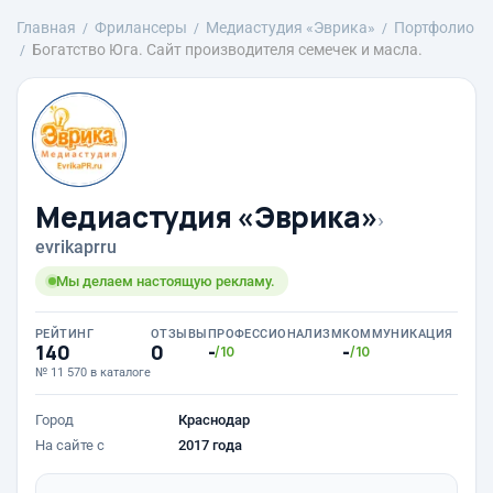
Главная
Фрилансеры
Медиастудия «Эврика»
Портфолио
Богатство Юга. Сайт производителя семечек и масла.
Медиастудия «Эврика»
›
evrikaprru
Мы делаем настоящую рекламу.
РЕЙТИНГ
ОТЗЫВЫ
ПРОФЕССИОНАЛИЗМ
КОММУНИКАЦИЯ
140
0
-
-
/10
/10
№ 11 570 в каталоге
Город
Краснодар
На сайте с
2017 года