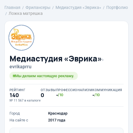
Главная
Фрилансеры
Медиастудия «Эврика»
Портфолио
Ложка матрешка
Медиастудия «Эврика»
›
evrikaprru
Мы делаем настоящую рекламу.
РЕЙТИНГ
ОТЗЫВЫ
ПРОФЕССИОНАЛИЗМ
КОММУНИКАЦИЯ
140
0
-
-
/10
/10
№ 11 567 в каталоге
Город
Краснодар
На сайте с
2017 года