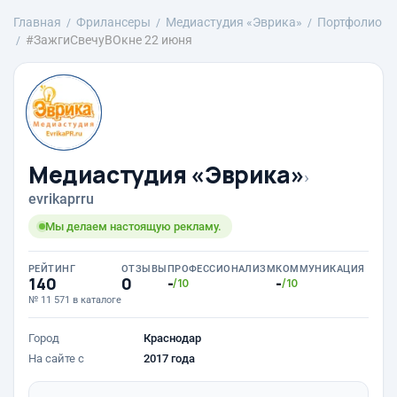
Главная
Фрилансеры
Медиастудия «Эврика»
Портфолио
#ЗажгиСвечуВОкне 22 июня
Медиастудия «Эврика»
›
evrikaprru
Мы делаем настоящую рекламу.
РЕЙТИНГ
ОТЗЫВЫ
ПРОФЕССИОНАЛИЗМ
КОММУНИКАЦИЯ
140
0
-
-
/10
/10
№ 11 571 в каталоге
Город
Краснодар
На сайте с
2017 года