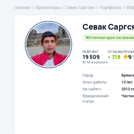
Главная
Фрилансеры
Севак Саргсян
Портфолио
Glo
Севак Саргс
Отличная идея заслужив
РЕЙТИНГ
ОТЗЫВЫ
ПРОФ
19 509
318
9
/
№ 46 в каталоге
Город
Брянс
Опыт работы
13 лет
На сайте с
2013 г
Юридический
Частно
статус