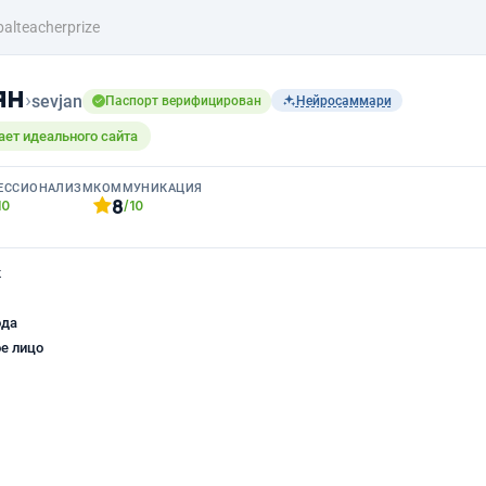
balteacherprize
ян
›
sevjan
Паспорт верифицирован
Нейросаммари
ает идеального сайта
ЕССИОНАЛИЗМ
КОММУНИКАЦИЯ
8
10
/10
к
ода
е лицо