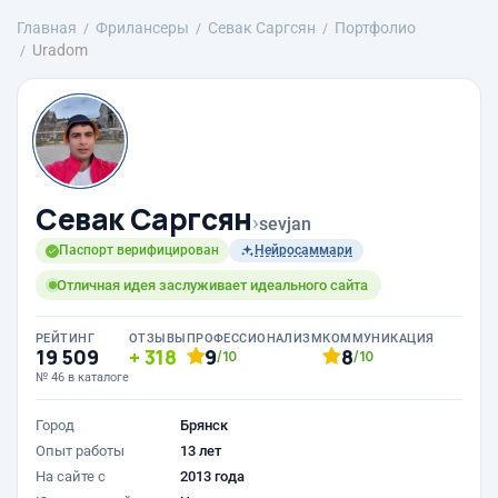
Главная
Фрилансеры
Севак Саргсян
Портфолио
Uradom
Севак Саргсян
›
sevjan
Паспорт верифицирован
Нейросаммари
Отличная идея заслуживает идеального сайта
РЕЙТИНГ
ОТЗЫВЫ
ПРОФЕССИОНАЛИЗМ
КОММУНИКАЦИЯ
19 509
318
9
8
/10
/10
№ 46 в каталоге
Город
Брянск
Опыт работы
13 лет
На сайте с
2013 года