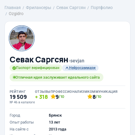
Главная
Фрилансеры
Севак Саргсян
Портфолио
Ozgidro
Севак Саргсян
›
sevjan
Паспорт верифицирован
Нейросаммари
Отличная идея заслуживает идеального сайта
РЕЙТИНГ
ОТЗЫВЫ
ПРОФЕССИОНАЛИЗМ
КОММУНИКАЦИЯ
19 509
318
9
8
/10
/10
№ 46 в каталоге
Город
Брянск
Опыт работы
13 лет
На сайте с
2013 года