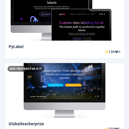
PyLabel
136
0
ВЕБ-РАЗРАБОТКА И IT
Globalteacherprize
104
0