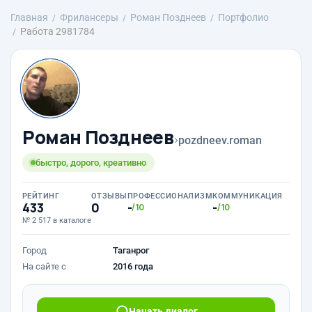
Главная
Фрилансеры
Роман Позднеев
Портфолио
Работа 2981784
Роман Позднеев
›
pozdneev.roman
быстро, дорого, креативно
РЕЙТИНГ
ОТЗЫВЫ
ПРОФЕССИОНАЛИЗМ
КОММУНИКАЦИЯ
433
0
-
-
/10
/10
№ 2 517 в каталоге
Город
Таганрог
На сайте с
2016 года
Начать диалог