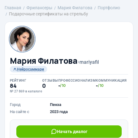
Главная
Фрилансеры
Мария Филатова
Портфолио
Подарочные сертификаты на стрельбу
Мария Филатова
›
mariyafil
Нейросаммари
РЕЙТИНГ
ОТЗЫВЫ
ПРОФЕССИОНАЛИЗМ
КОММУНИКАЦИЯ
84
0
-
-
/10
/10
№ 27 869 в каталоге
Город
Пенза
На сайте с
2023 года
Начать диалог