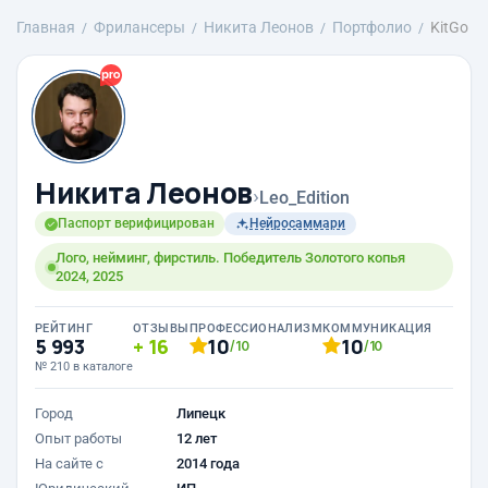
Главная
Фрилансеры
Никита Леонов
Портфолио
KitGo
Никита Леонов
›
Leo_Edition
Паспорт верифицирован
Нейросаммари
Лого, нейминг, фирстиль. Победитель Золотого копья
2024, 2025
РЕЙТИНГ
ОТЗЫВЫ
ПРОФЕССИОНАЛИЗМ
КОММУНИКАЦИЯ
5 993
16
10
10
/10
/10
№ 210 в каталоге
Город
Липецк
Опыт работы
12 лет
На сайте с
2014 года