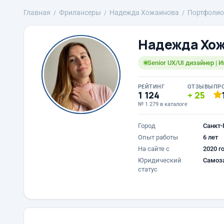
Главная
Фрилансеры
Надежда Хожаинова
Портфолио
Надежда Хо
Senior UX/UI дизайнер |
РЕЙТИНГ
ОТЗЫВЫ
ПР
1 124
25
№ 1 279 в каталоге
Город
Санкт-
Опыт работы
6 лет
На сайте с
2020 г
Юридический
Самоз
статус