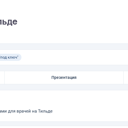
льде
"под ключ"
Презентация
ами для врачей на Тильде