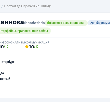
Портал для врачей на Тильде
жаинова
›
hnadezhda
Паспорт верифицирован
Нейросамм
 Интерфейсы, приложения и сайты
ОФЕССИОНАЛИЗМ
КОММУНИКАЦИЯ
10
10
/10
/10
Петербург
ода
анятый